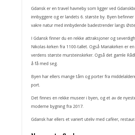
Gdansk er en travel havneby som ligger ved Gdanskbu
innbyggere og er landets 6. største by. Byen befinne
vakre natur med innbydende badestrender langs Øste
I Gdansk finner du en rekke attraksjoner og severdigh
Nikolas-kirken fra 1100-tallet. Også Mariakirken er e
verdens største mursteinskirker. Også det gamle Råd
å få med seg.
Byen har ellers mange tårn og porter fra middelalder
port.
Det finnes en rekke museer i byen, og et av de nyeste 
moderne bygning fra 2017.
Gdansk har ellers et variert uteliv med cafèer, restau