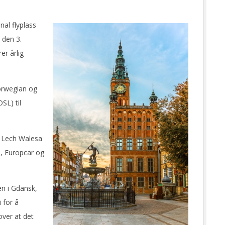
al flyplass
 den 3.
er årlig
orwegian og
SL) til
k Lech Walesa
e, Europcar og
en i Gdansk,
i for å
over at det