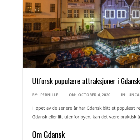
N
O
Utforsk populære attraksjoner i Gdansk
2020-
BY:
PERNILLE
ON:
OCTOBER 4, 2020
IN:
UNCA
10-
I løpet av de senere år har Gdansk blitt et populært 
04
Gdansk eller litt utenfor byen, kan det være praktisk å 
Om Gdansk