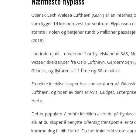
Nærmeste flyplass
Gdansk Lech Walesa Lufthavn (GDN) er en internasjon
som ligger 14 km nordvest for sentrum. Flyplassen er
største i Polen og betjener rundt 5 millioner passasjer
(2018).
I perioden juni – november har flyselskapene SAS, N
Wizzair direkteruter fra Oslo Lufthavn, Gardermoen (O
Gdansk, og flyturen tar 1 time og 30 minutter.
En rekke leiebilselskaper har sine kontorer på Gdans
Lufthavn, og noen av dem er Avis, Budget, Enterpris
Hertz.
Det er populært å hente leiebilen allerede på flyplass
slik at du slipper å benytte offentlig transport eller tax
komme deg til ditt hotell. Du bør imidlertid være klar 