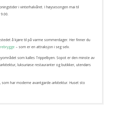
ingstider i vinterhalvåret. I høysesongen mai til
19.00.
stedet å kjøre til på varme sommerdager. Her finner du
trebrygge
– som er en attraksjon i seg selv.
yområdet som kalles Trippelbyen. Sopot er den minste av
rkitektur, luksuriøse restauranter og butikker, utendørs
t”, som har moderne avantgarde-arkitektur. Huset sto