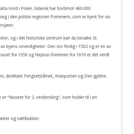
kta nord i Polen. Gdansk har bortimot 460.000
r seg i den polske regionen Pommern, som er kjent for sin
rsjøen.
eter, og i det historiske sentrum kan du besøke St.
n av byens severdigheter. Den sto ferdig i 1502 og er en av
huset fra 1556 og Neptun-fontenen fra 1610 er det verdt
en, deriblant Fengselstårnet, Kranporten og Den gyldne
er “Museet for 2. verdenskrig”, som holder til i en
ranter og nattklubber.