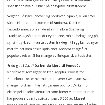
spansk enn hva du finner på de typiske turiststedene.
Velger du å kjøre innover og nordover i Spania, vil du etter
sånn cirka tre timer komme til
Andorra
. Det lille
fyrstedømmet som er klemt inn mellom Spania og
Frankrike. Også her, midt i Pyreneene, må du belage deg på
synsinntrykk som kan ta pusten fra deg. I tillegg kan du nyte
mat fra det katalanske kjøkkenet. Andorra er også et
populært reisemål for mange av Europas skientusiaster.
Er du glad i Cava?
Da bør du kjøre til Penedès
–
vindistriktet som ligger en liten svipptur sørvest for
Barcelona. Det er her man produserer Cava, som svært
mange nordmenn har fått ganene opp for. Du kan for
eksempel besøke vinmuseet som bærer vitne om at man
har produsert vin i distriktet i snart 3.000 år. Museet
inneholder så klart en vinkjeller hvor du kan smake på både