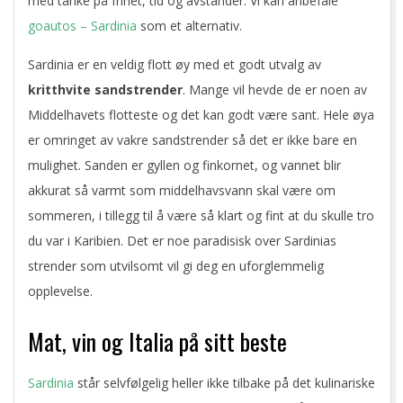
med tanke på frihet, tid og avstander. Vi kan anbefale
goautos – Sardinia
som et alternativ.
Sardinia er en veldig flott øy med et godt utvalg av
kritthvite sandstrender
. Mange vil hevde de er noen av
Middelhavets flotteste og det kan godt være sant. Hele øya
er omringet av vakre sandstrender så det er ikke bare en
mulighet. Sanden er gyllen og finkornet, og vannet blir
akkurat så varmt som middelhavsvann skal være om
sommeren, i tillegg til å være så klart og fint at du skulle tro
du var i Karibien. Det er noe paradisisk over Sardinias
strender som utvilsomt vil gi deg en uforglemmelig
opplevelse.
Mat, vin og Italia på sitt beste
Sardinia
står selvfølgelig heller ikke tilbake på det kulinariske