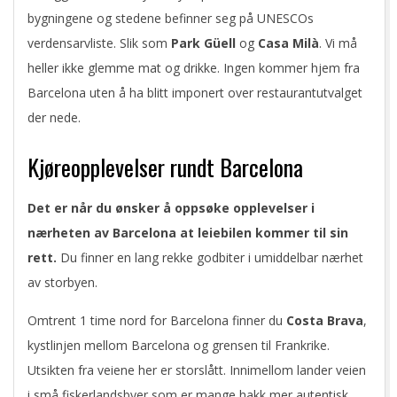
bygningene og stedene befinner seg på UNESCOs
verdensarvliste. Slik som
Park Güell
og
Casa Milà
. Vi må
heller ikke glemme mat og drikke. Ingen kommer hjem fra
Barcelona uten å ha blitt imponert over restaurantutvalget
der nede.
Kjøreopplevelser rundt Barcelona
Det er når du ønsker å oppsøke opplevelser i
nærheten av Barcelona at leiebilen kommer til sin
rett.
Du finner en lang rekke godbiter i umiddelbar nærhet
av storbyen.
Omtrent 1 time nord for Barcelona finner du
Costa Brava
,
kystlinjen mellom Barcelona og grensen til Frankrike.
Utsikten fra veiene her er storslått. Innimellom lander veien
i små fiskerlandsbyer som er mange hakk mer autentisk