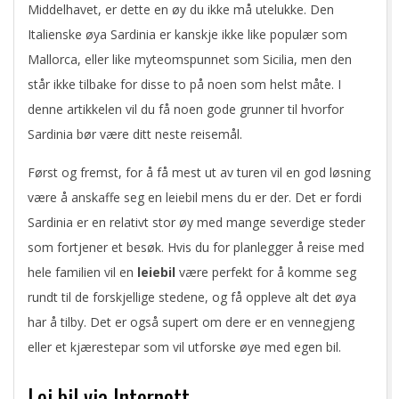
Middelhavet, er dette en øy du ikke må utelukke. Den
Italienske øya Sardinia er kanskje ikke like populær som
Mallorca, eller like myteomspunnet som Sicilia, men den
står ikke tilbake for disse to på noen som helst måte. I
denne artikkelen vil du få noen gode grunner til hvorfor
Sardinia bør være ditt neste reisemål.
Først og fremst, for å få mest ut av turen vil en god løsning
være å anskaffe seg en leiebil mens du er der. Det er fordi
Sardinia er en relativt stor øy med mange severdige steder
som fortjener et besøk. Hvis du for planlegger å reise med
hele familien vil en
leiebil
være perfekt for å komme seg
rundt til de forskjellige stedene, og få oppleve alt det øya
har å tilby. Det er også supert om dere er en vennegjeng
eller et kjærestepar som vil utforske øye med egen bil.
Lei bil via Internett