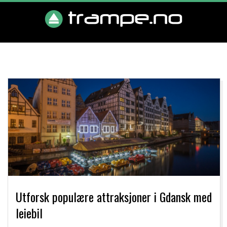
Skip
to
T
content
Primary
R
Navigation
Menu
A
M
P
E
Utforsk populære attraksjoner i Gdansk med
.
leiebil