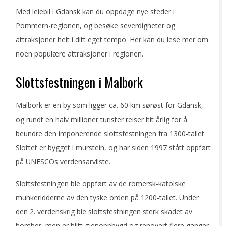
Med leiebil i Gdansk kan du oppdage nye steder i
Pommern-regionen, og besøke severdigheter og
attraksjoner helt i ditt eget tempo. Her kan du lese mer om
noen populære attraksjoner i regionen.
Slottsfestningen i Malbork
Malbork er en by som ligger ca. 60 km sørøst for Gdansk,
og rundt en halv millioner turister reiser hit årlig for å
beundre den imponerende slottsfestningen fra 1300-tallet.
Slottet er bygget i murstein, og har siden 1997 stått oppført
på UNESCOs verdensarvliste.
Slottsfestningen ble oppført av de romersk-katolske
munkeridderne av den tyske orden på 1200-tallet. Under
den 2. verdenskrig ble slottsfestningen sterk skadet av
bomber, men er blitt gjenoppbygd og renovert flere ganger