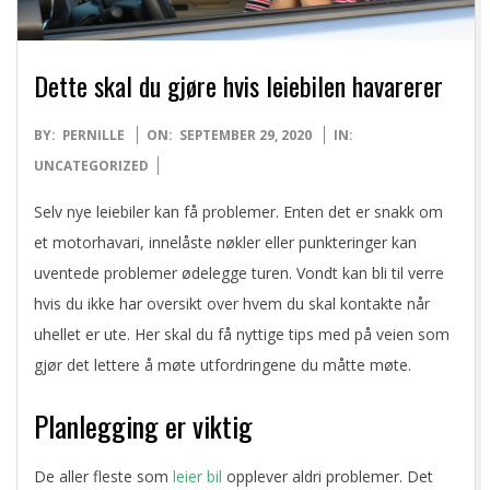
Dette skal du gjøre hvis leiebilen havarerer
2020-
BY:
PERNILLE
ON:
SEPTEMBER 29, 2020
IN:
09-
UNCATEGORIZED
29
Selv nye leiebiler kan få problemer. Enten det er snakk om
et motorhavari, innelåste nøkler eller punkteringer kan
uventede problemer ødelegge turen. Vondt kan bli til verre
hvis du ikke har oversikt over hvem du skal kontakte når
uhellet er ute. Her skal du få nyttige tips med på veien som
gjør det lettere å møte utfordringene du måtte møte.
Planlegging er viktig
De aller fleste som
leier bil
opplever aldri problemer. Det