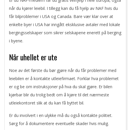
Er du NAF-medlem får du gratis veihjelp i hele Europa, også
når du kjører leiebil. I tillegg kan du få hjelp av NAF hvis du
får bilproblemer i USA og Canada. Bare vær klar over at
enkelte byer i USA har inngått eksklusive avtaler med lokale
bergingsselskaper som sikrer selskapene enerett på berging
i byene.
Når uhellet er ute
Noe av det første du bør gjøre når du får problemer med
leiebilen er å kontakte utleiefirmaet. Forklar hva problemet
er og be om instruksjoner på hva du skal gjøre. Er bilen
kjørbar blir du trolig bedt om å kjøre til det nærmeste
utleiekontoret slik at du kan få byttet bil.
Er du involvert i en ulykke må du også kontakte politiet.
Sørg for å dokumentere eventuelle skader hvis mulig.