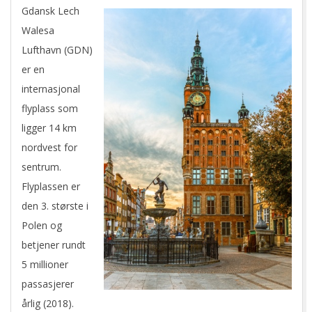
Gdansk Lech
Walesa
Lufthavn (GDN)
er en
internasjonal
flyplass som
ligger 14 km
nordvest for
sentrum.
Flyplassen er
den 3. største i
Polen og
betjener rundt
5 millioner
passasjerer
årlig (2018).