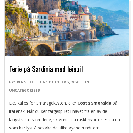
Ferie på Sardinia med leiebil
2020-
BY:
PERNILLE
ON:
OCTOBER 2, 2020
IN:
10-
UNCATEGORIZED
02
Det kalles for Smaragdkysten, eller
Costa Smeralda
på
italiensk. Når du ser fargespillet i havet fra en av de
langstrakte strendene, skjønner du raskt hvorfor. Er du en
som har lyst å besøke de ulike øyene rundt om i