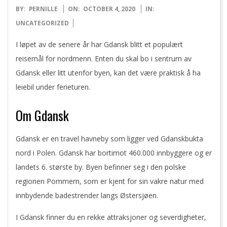
N
2020-
BY:
PERNILLE
ON:
OCTOBER 4, 2020
IN:
10-
UNCATEGORIZED
O
04
I løpet av de senere år har Gdansk blitt et populært
reisemål for nordmenn. Enten du skal bo i sentrum av
Gdansk eller litt utenfor byen, kan det være praktisk å ha
leiebil under ferieturen.
Om Gdansk
Gdansk er en travel havneby som ligger ved Gdanskbukta
nord i Polen. Gdansk har bortimot 460.000 innbyggere og er
landets 6. største by. Byen befinner seg i den polske
regionen Pommern, som er kjent for sin vakre natur med
innbydende badestrender langs Østersjøen.
I Gdansk finner du en rekke attraksjoner og severdigheter,